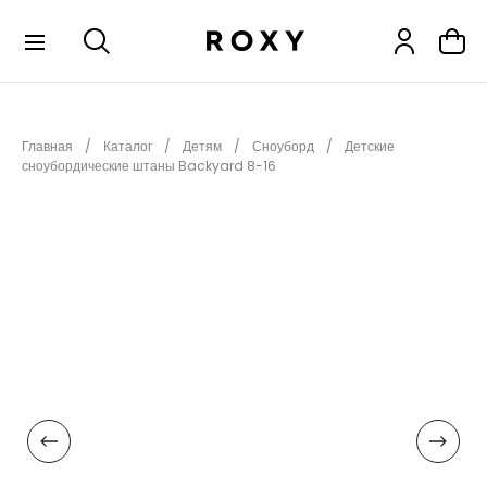
КОЛЛЕКЦИИ
Главная
Каталог
Детям
Сноуборд
Детские
НОВИНКИ
сноубордические штаны Backyard 8-16
РАСПРОДАЖА
ОДЕЖДА
ОБУВЬ
СНОУБОРД
СЕРФИНГ
ФИТНЕС
ПЛЯЖНАЯ ОДЕЖДА
АКСЕССУАРЫ
ДЕТЯМ