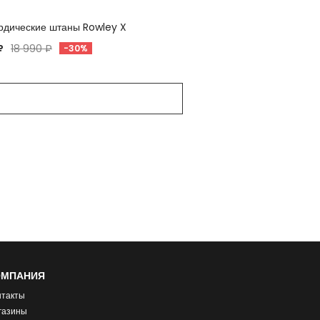
рдические штаны Rowley X
₽
18 990 ₽
-30%
ОМПАНИЯ
нтакты
газины