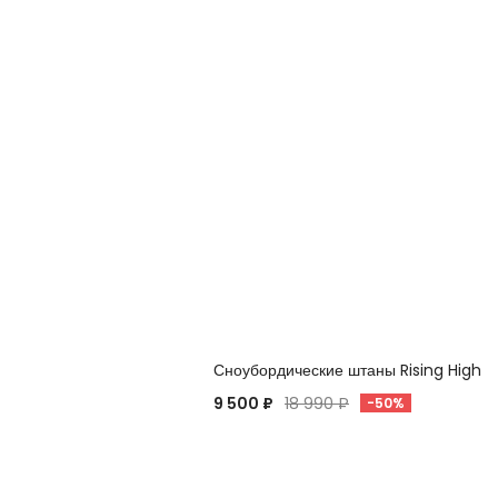
Сноубордические штаны Rising High
9 500 ₽
18 990 ₽
-50%