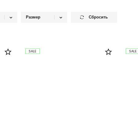
Размер
Сбросить
XS
й
S
колор
M
SALE
SALE
евый
L
й
XL
1SZ
овый
й