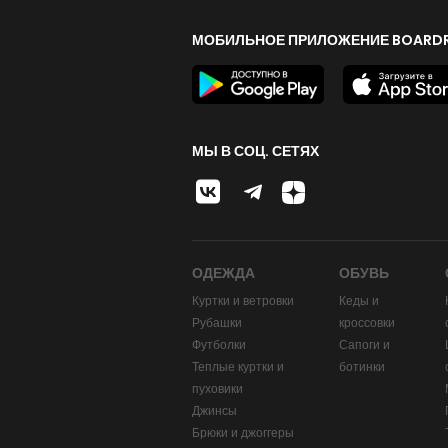
МОБИЛЬНОЕ ПРИЛОЖЕНИЕ BOARDR
МЫ В СОЦ. СЕТЯХ
ОДЕЖДА
ОБУВЬ
Куртки и ветровки
Кеды и
Рубашки
кроссовки
Футболки
Сапоги и
Теплые куртки и
ботинки
пуховики
Джинсы
Брюки и джоггеры