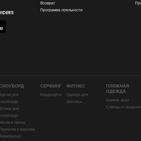
Возврат
Пу
Программа лояльности
IDERS
СНОУБОРД
СЕРФИНГ
ФИТНЕС
ПЛЯЖНАЯ
ОДЕЖДА
Куртки для
Бордшорты
Одежда для
Бикини: верх
сноуборда
фитнеса
Сланцы и сандали
Штаны для
сноуборда
Маски и линзы
Перчатки и варежки
Термобельё