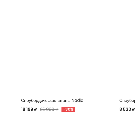
Сноубордические штаны Nadia
Сноубо
18 199 ₽
25 990 ₽
8 533 ₽
-30%