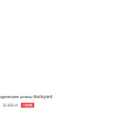
рдические штаны Backyard
12 190 ₽
-30%