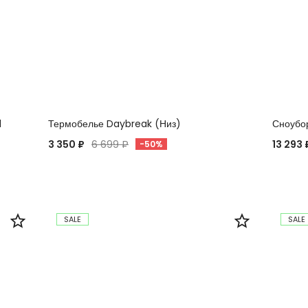
d
Термобелье Daybreak (Низ)
Сноубор
3 350 ₽
6 699 ₽
13 293 
-50%
SALE
SALE