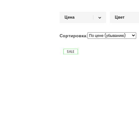
Цена
Цвет
Белый
От
До
Сортировка:
Желты
Мульти
SALE
Оранж
Розовы
Серый
Синий
Фиолет
Черны