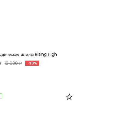
дические штаны Rising High
₽
18 990 ₽
-30%