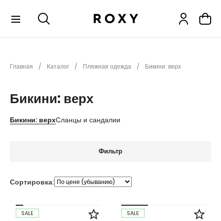
КОЛЛЕКЦИИ
Главная
Каталог
Пляжная одежда
Бикини: верх
НОВИНКИ
РАСПРОДАЖА
Бикини: верх
ОДЕЖДА
Бикини: верх
Сланцы и сандалии
ОБУВЬ
СНОУБОРД
Фильтр
СЕРФИНГ
ФИТНЕС
Сортировка:
ПЛЯЖНАЯ ОДЕЖДА
АКСЕССУАРЫ
SALE
SALE
ДЕТЯМ