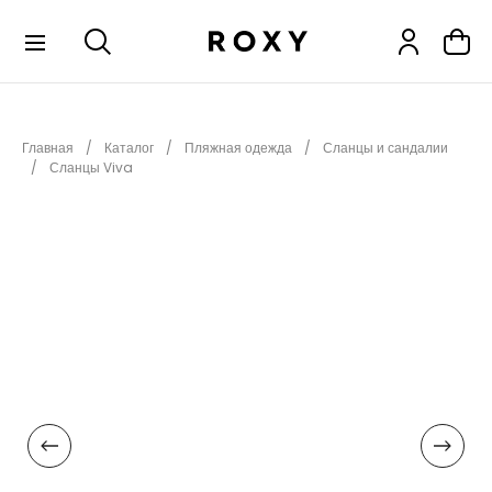
КОЛЛЕКЦИИ
Главная
Каталог
Пляжная одежда
Сланцы и сандалии
НОВИНКИ
Сланцы Viva
РАСПРОДАЖА
ОДЕЖДА
ОБУВЬ
СНОУБОРД
СЕРФИНГ
ФИТНЕС
ПЛЯЖНАЯ ОДЕЖДА
АКСЕССУАРЫ
ДЕТЯМ