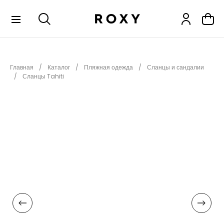
КОЛЛЕКЦИИ
Главная
Каталог
Пляжная одежда
Сланцы и сандалии
НОВИНКИ
Сланцы Tahiti
РАСПРОДАЖА
ОДЕЖДА
ОБУВЬ
СНОУБОРД
СЕРФИНГ
ФИТНЕС
ПЛЯЖНАЯ ОДЕЖДА
АКСЕССУАРЫ
ДЕТЯМ