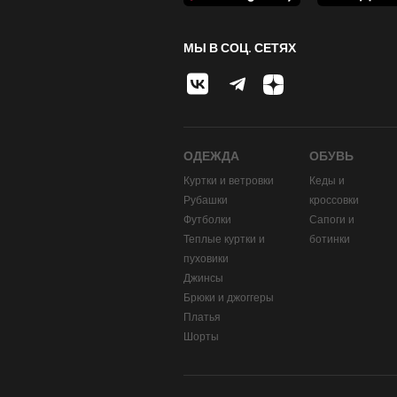
МЫ В СОЦ. СЕТЯХ
ОДЕЖДА
ОБУВЬ
Куртки и ветровки
Кеды и
Рубашки
кроссовки
Футболки
Сапоги и
Теплые куртки и
ботинки
пуховики
Джинсы
Брюки и джоггеры
Платья
Шорты