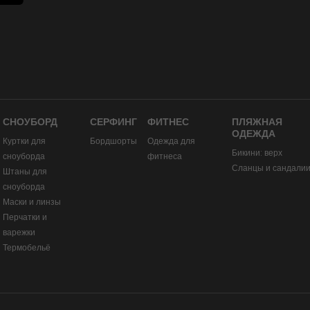
СНОУБОРД
СЕРФИНГ
ФИТНЕС
ПЛЯЖНАЯ
ОДЕЖДА
Куртки для
Бордшорты
Одежда для
Бикини: верх
сноуборда
фитнеса
Сланцы и сандали
Штаны для
сноуборда
Маски и линзы
Перчатки и
варежки
Термобельё