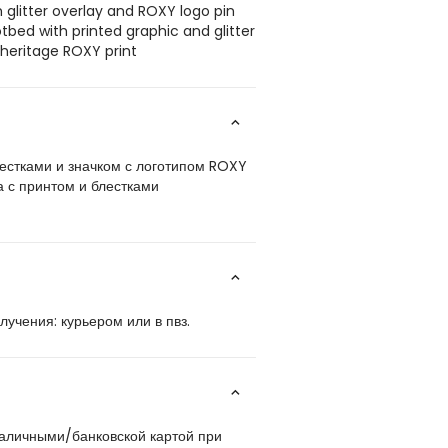
 glitter overlay and ROXY logo pin
tbed with printed graphic and glitter
 heritage ROXY print
лестками и значком с логотипом ROXY
 с принтом и блестками
учения: курьером или в пвз.
наличными/банковской картой при