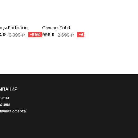
цы Portofino
Сланцы Tahiti
Сланцы Viva
4 ₽
999 ₽
798 ₽
3 399 ₽
-59%
2 699 ₽
-63%
1 899 ₽
-58%
МПАНИЯ
такты
азины
личная оферта