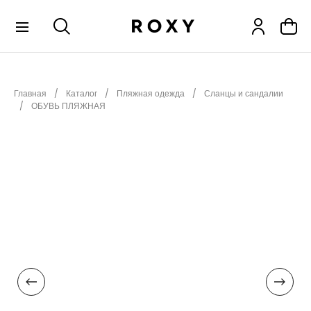
КОЛЛЕКЦИИ
Главная
Каталог
Пляжная одежда
Сланцы и сандалии
НОВИНКИ
ОБУВЬ ПЛЯЖНАЯ
РАСПРОДАЖА
ОДЕЖДА
ОБУВЬ
СНОУБОРД
СЕРФИНГ
ФИТНЕС
ПЛЯЖНАЯ ОДЕЖДА
АКСЕССУАРЫ
ДЕТЯМ