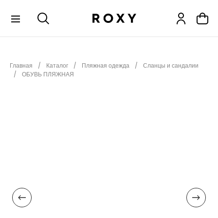
КОЛЛЕКЦИИ
Главная
Каталог
Пляжная одежда
Сланцы и сандалии
НОВИНКИ
ОБУВЬ ПЛЯЖНАЯ
РАСПРОДАЖА
ОДЕЖДА
ОБУВЬ
СНОУБОРД
СЕРФИНГ
ФИТНЕС
ПЛЯЖНАЯ ОДЕЖДА
АКСЕССУАРЫ
ДЕТЯМ