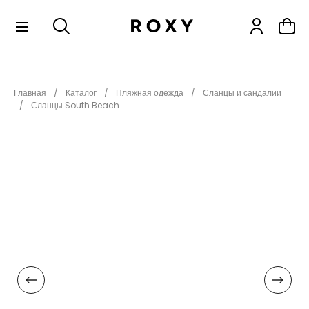
КОЛЛЕКЦИИ
Главная
Каталог
Пляжная одежда
Сланцы и сандалии
НОВИНКИ
Сланцы South Beach
РАСПРОДАЖА
ОДЕЖДА
ОБУВЬ
СНОУБОРД
СЕРФИНГ
ФИТНЕС
ПЛЯЖНАЯ ОДЕЖДА
АКСЕССУАРЫ
ДЕТЯМ