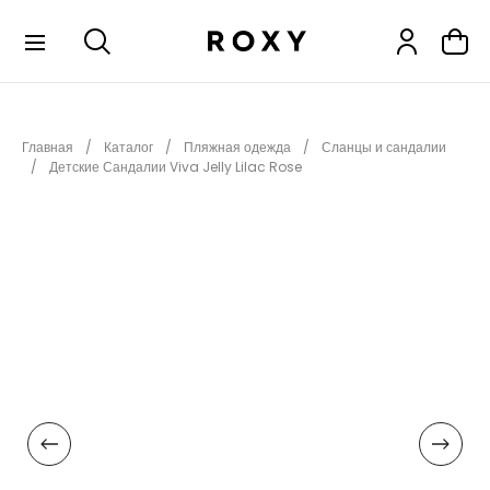
КОЛЛЕКЦИИ
Главная
Каталог
Пляжная одежда
Сланцы и сандалии
НОВИНКИ
Детские Сандалии Viva Jelly Lilac Rose
РАСПРОДАЖА
ОДЕЖДА
ОБУВЬ
СНОУБОРД
СЕРФИНГ
ФИТНЕС
ПЛЯЖНАЯ ОДЕЖДА
АКСЕССУАРЫ
ДЕТЯМ