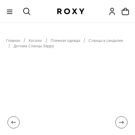
КОЛЛЕКЦИИ
Главная
Каталог
Пляжная одежда
Сланцы и сандалии
НОВИНКИ
Детские Сланцы Slippy
РАСПРОДАЖА
ОДЕЖДА
ОБУВЬ
СНОУБОРД
СЕРФИНГ
ФИТНЕС
ПЛЯЖНАЯ ОДЕЖДА
АКСЕССУАРЫ
ДЕТЯМ