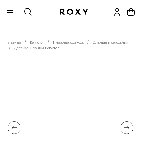
КОЛЛЕКЦИИ
Главная
Каталог
Пляжная одежда
Сланцы и сандалии
НОВИНКИ
Детские Сланцы Pebbles
РАСПРОДАЖА
ОДЕЖДА
ОБУВЬ
СНОУБОРД
СЕРФИНГ
ФИТНЕС
ПЛЯЖНАЯ ОДЕЖДА
АКСЕССУАРЫ
ДЕТЯМ