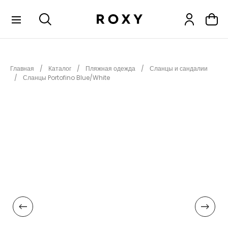
КОЛЛЕКЦИИ
Главная
Каталог
Пляжная одежда
Сланцы и сандалии
НОВИНКИ
Сланцы Portofino Blue/White
РАСПРОДАЖА
ОДЕЖДА
ОБУВЬ
СНОУБОРД
СЕРФИНГ
ФИТНЕС
ПЛЯЖНАЯ ОДЕЖДА
АКСЕССУАРЫ
ДЕТЯМ