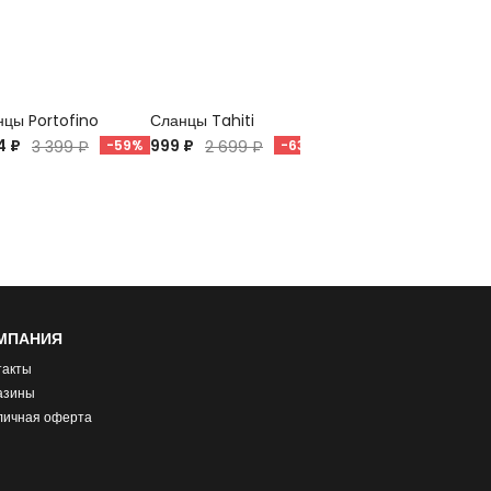
цы Portofino
Сланцы Tahiti
Сланцы Viva
4 ₽
999 ₽
798 ₽
3 399 ₽
-59%
2 699 ₽
-63%
1 899 ₽
-58%
МПАНИЯ
такты
азины
личная оферта