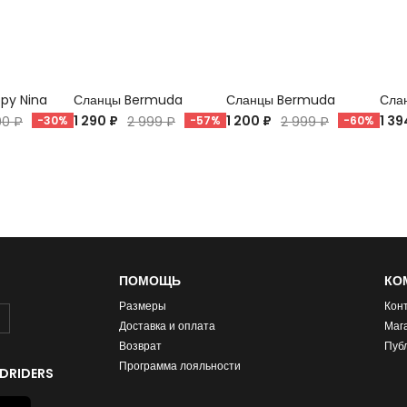
ppy Nina
Сланцы Bermuda
Сланцы Bermuda
Слан
1 290 ₽
1 200 ₽
1 39
90 ₽
-30%
2 999 ₽
-57%
2 999 ₽
-60%
ПОМОЩЬ
КО
Размеры
Кон
Доставка и оплата
Маг
Возврат
Пуб
Программа лояльности
DRIDERS