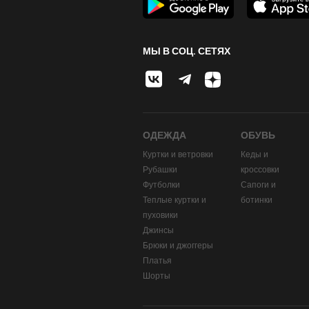
МЫ В СОЦ. СЕТЯХ
ОДЕЖДА
ОБУВЬ
Куртки и ветровки
Кеды и
Рубашки
кроссовки
Футболки
Сапоги и
Теплые куртки и
ботинки
пуховики
Джинсы
Брюки и джоггеры
Платья
Шорты