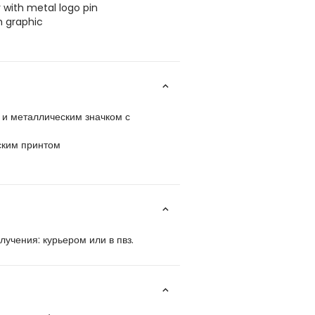
 with metal logo pin
h graphic
 и металлическим значком с
ским принтом
учения: курьером или в пвз.