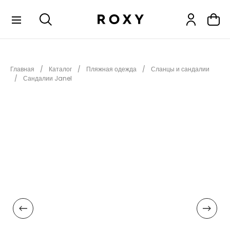
КОЛЛЕКЦИИ
Главная
Каталог
Пляжная одежда
Сланцы и сандалии
НОВИНКИ
Сандалии Janel
РАСПРОДАЖА
ОДЕЖДА
ОБУВЬ
СНОУБОРД
СЕРФИНГ
ФИТНЕС
ПЛЯЖНАЯ ОДЕЖДА
АКСЕССУАРЫ
ДЕТЯМ