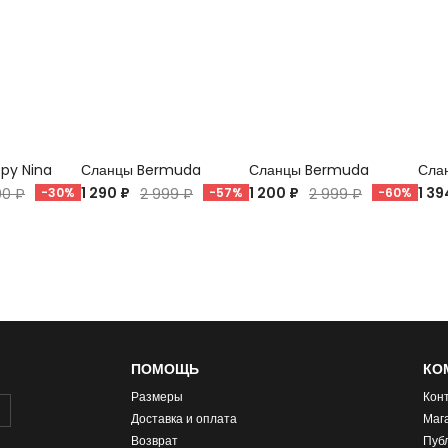
ppy Nina
Сланцы Bermuda
Сланцы Bermuda
Слан
1 290 ₽
1 200 ₽
1 39
90 ₽
-30%
2 999 ₽
-57%
2 999 ₽
-60%
ПОМОЩЬ
КО
Размеры
Кон
Доставка и оплата
Маг
Возврат
Пуб