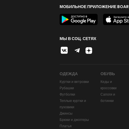
МОБИЛЬНОЕ ПРИЛОЖЕНИЕ BOAR
МЫ В СОЦ. СЕТЯХ
ОДЕЖДА
ОБУВЬ
Куртки и ветровки
Кеды и
Рубашки
кроссовки
Футболки
Сапоги и
Теплые куртки и
ботинки
пуховики
Джинсы
Брюки и джоггеры
Платья