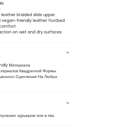
ls
c
 leather braided slide upper
vegan-friendly leather footbed
 comfort
action on wet and dry surfaces
ndly Материала
атериалов Квадратной Формы
чшенного Сцепления На Любых
учения: курьером или в пвз.