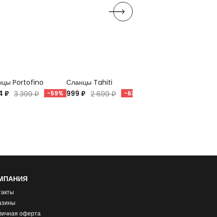
цы Portofino
Сланцы Tahiti
Сланцы Viva
4 ₽
999 ₽
798 ₽
3 399 ₽
-59%
2 699 ₽
-63%
1 899 ₽
-58%
МПАНИЯ
такты
азины
личная оферта