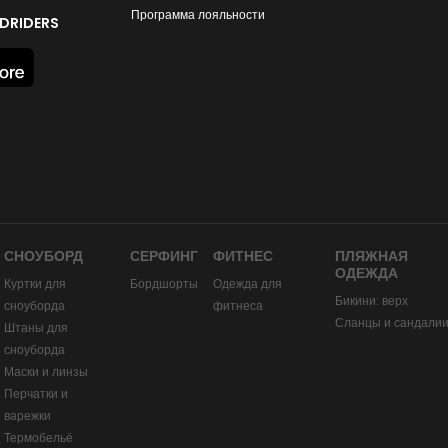
Программа лояльности
DRIDERS
СНОУБОРД
СЕРФИНГ
ФИТНЕС
ПЛЯЖНАЯ
ОДЕЖДА
Куртки для
Бордшорты
Одежда для
Бикини: верх
сноуборда
фитнеса
Сланцы и сандали
Штаны для
сноуборда
Маски и линзы
Перчатки и
варежки
Термобельё