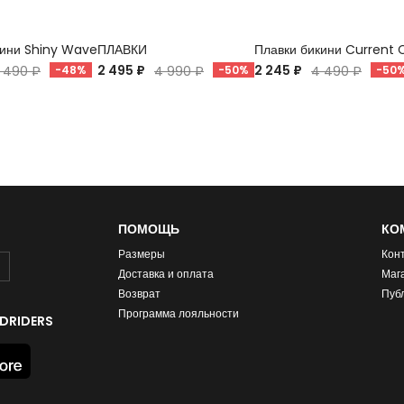
кини Shiny Wave
ПЛАВКИ
Плавки бикини Current 
2 495 ₽
2 245 ₽
 490 ₽
-48%
4 990 ₽
-50%
4 490 ₽
-50
ПОМОЩЬ
КО
Размеры
Кон
Доставка и оплата
Маг
Возврат
Пуб
Программа лояльности
DRIDERS