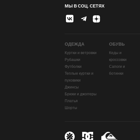
МЫ В СОЦ. СЕТЯХ
ОДЕЖДА
ОБУВЬ
Куртки и ветровки
Кеды и
Рубашки
кроссовки
Футболки
Сапоги и
Теплые куртки и
ботинки
пуховики
Джинсы
Брюки и джоггеры
Платья
Шорты