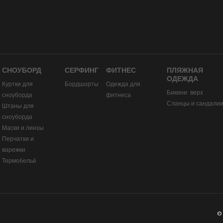
СНОУБОРД
СЕРФИНГ
ФИТНЕС
ПЛЯЖНАЯ
ОДЕЖДА
Куртки для
Бордшорты
Одежда для
Бикини: верх
сноуборда
фитнеса
Сланцы и сандали
Штаны для
сноуборда
Маски и линзы
Перчатки и
варежки
Термобельё
©