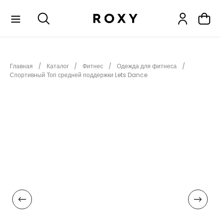
КОЛЛЕКЦИИ
Главная
Каталог
Фитнес
Одежда для фитнеса
НОВИНКИ
Спортивный Топ средней поддержки Lets Dance
РАСПРОДАЖА
ОДЕЖДА
ОБУВЬ
СНОУБОРД
СЕРФИНГ
ФИТНЕС
ПЛЯЖНАЯ ОДЕЖДА
АКСЕССУАРЫ
ДЕТЯМ