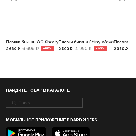
Плавки бикини OG Shorty
Плавки бикини Shiny Wave
Плавки би
6 699 ₽
4 990 ₽
4 
2 680 ₽
-60%
2 500 ₽
-50%
2 350 ₽
НАЙДИТЕ ТОВАР В КАТАЛОГЕ
МОБИЛЬНОЕ ПРИЛОЖЕНИЕ BOARDRIDERS