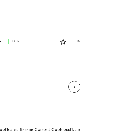
SALE
SALE
ipe
Плавки бикини Current Coolness
Плавки бикини Printed Beach C