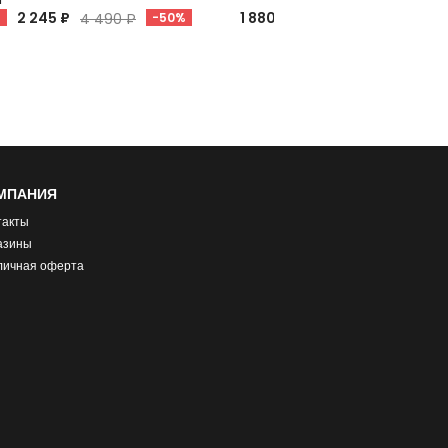
2 245 ₽
1 880 ₽
%
4 490 ₽
-50%
4 699 ₽
-60%
МПАНИЯ
такты
азины
личная оферта