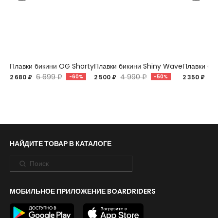
Плавки бикини OG Shorty
Плавки бикини Shiny Wave
Плавки би
6 699 ₽
4 990 ₽
4 
2 680 ₽
-60%
2 500 ₽
-50%
2 350 ₽
НАЙДИТЕ ТОВАР В КАТАЛОГЕ
МОБИЛЬНОЕ ПРИЛОЖЕНИЕ BOARDRIDERS