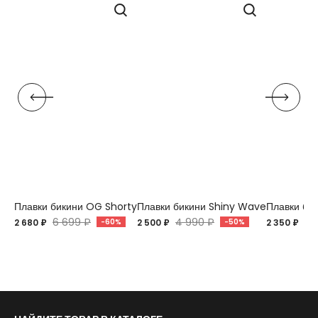
Плавки бикини OG Shorty
Плавки бикини Shiny Wave
Плавки би
6 699 ₽
4 990 ₽
4 
2 680 ₽
-60%
2 500 ₽
-50%
2 350 ₽