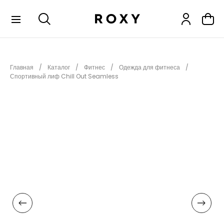
КОЛЛЕКЦИИ
Главная
Каталог
Фитнес
Одежда для фитнеса
НОВИНКИ
Спортивный лиф Chill Out Seamless
РАСПРОДАЖА
ОДЕЖДА
ОБУВЬ
СНОУБОРД
СЕРФИНГ
ФИТНЕС
ПЛЯЖНАЯ ОДЕЖДА
АКСЕССУАРЫ
ДЕТЯМ