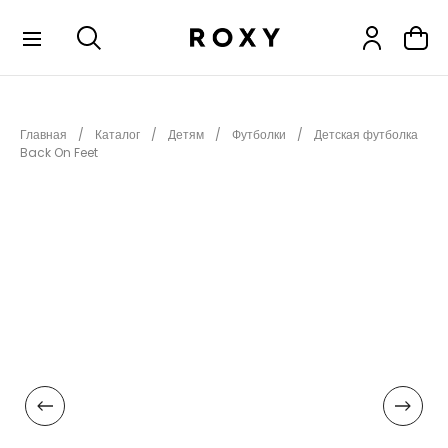
КОЛЛЕКЦИИ
Главная
Каталог
Детям
Футболки
Детская футболка
НОВИНКИ
Back On Feet
РАСПРОДАЖА
ОДЕЖДА
ОБУВЬ
СНОУБОРД
СЕРФИНГ
ФИТНЕС
ПЛЯЖНАЯ ОДЕЖДА
АКСЕССУАРЫ
ДЕТЯМ