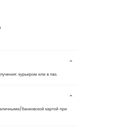
и
учения: курьером или в пвз.
наличными/банковской картой при