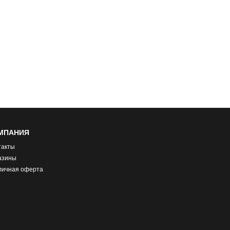
МПАНИЯ
такты
азины
личная оферта