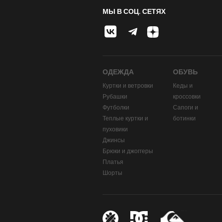
МЫ В СОЦ. СЕТЯХ
ОДЕЖДА
ОБУВЬ
Куртки и ветровки
Кеды и
Рубашки
кроссовки
Футболки
Сапоги и
Теплые куртки и
ботинки
пуховики
Джинсы
Брюки и джоггеры
Платья
Шорты