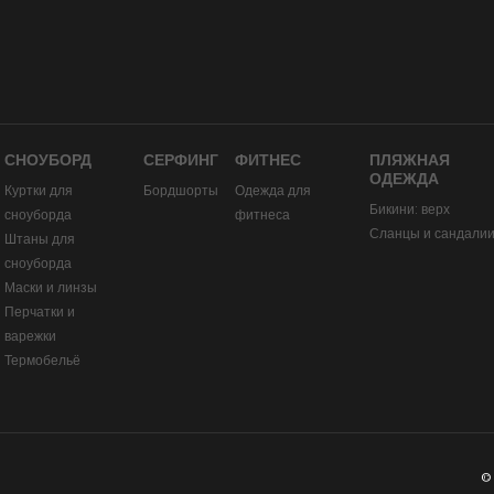
СНОУБОРД
СЕРФИНГ
ФИТНЕС
ПЛЯЖНАЯ
ОДЕЖДА
Куртки для
Бордшорты
Одежда для
Бикини: верх
сноуборда
фитнеса
Сланцы и сандали
Штаны для
сноуборда
Маски и линзы
Перчатки и
варежки
Термобельё
©