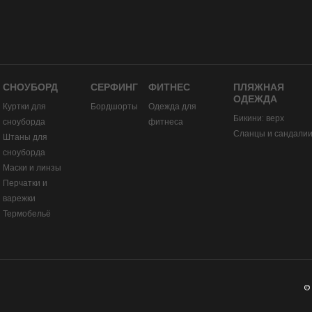
СНОУБОРД
СЕРФИНГ
ФИТНЕС
ПЛЯЖНАЯ
ОДЕЖДА
Куртки для
Бордшорты
Одежда для
Бикини: верх
сноуборда
фитнеса
Сланцы и сандали
Штаны для
сноуборда
Маски и линзы
Перчатки и
варежки
Термобельё
©