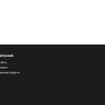
МПАНИЯ
такты
азины
личная оферта