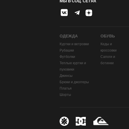
МЫ В СОЦ. СЕТЯХ
ОДЕЖДА
ОБУВЬ
Куртки и ветровки
Кеды и
Рубашки
кроссовки
Футболки
Сапоги и
Теплые куртки и
ботинки
пуховики
Джинсы
Брюки и джоггеры
Платья
Шорты