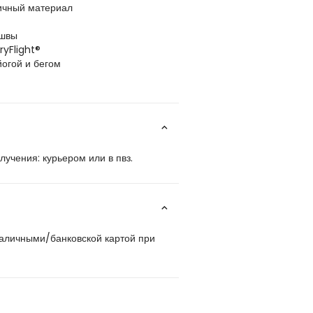
тичный материал
 швы
yFlight®
огой и бегом
учения: курьером или в пвз.
наличными/банковской картой при