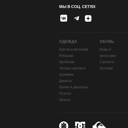
МЫ В СОЦ. СЕТЯХ
ОДЕЖДА
ОБУВЬ
Куртки и ветровки
Кеды и
Рубашки
кроссовки
Футболки
Сапоги и
Теплые куртки и
ботинки
пуховики
Джинсы
Брюки и джоггеры
Платья
Шорты