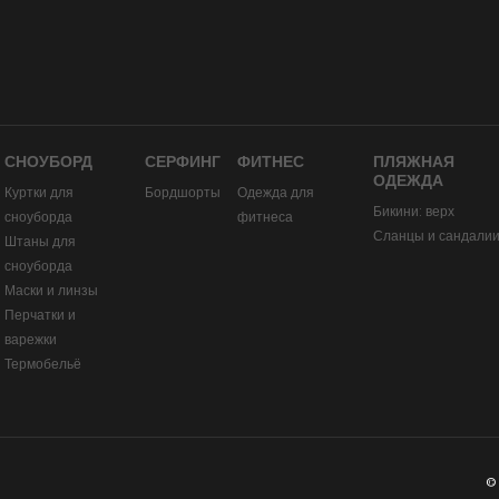
СНОУБОРД
СЕРФИНГ
ФИТНЕС
ПЛЯЖНАЯ
ОДЕЖДА
Куртки для
Бордшорты
Одежда для
Бикини: верх
сноуборда
фитнеса
Сланцы и сандали
Штаны для
сноуборда
Маски и линзы
Перчатки и
варежки
Термобельё
©