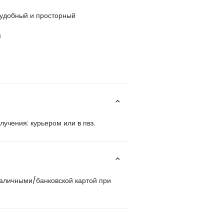
 удобный и просторный
м
учения: курьером или в пвз.
наличными/банковской картой при