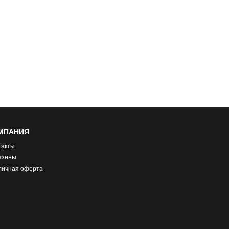
МПАНИЯ
такты
азины
личная оферта