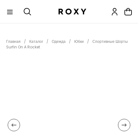
КОЛЛЕКЦИИ
Главная
Каталог
Одежда
Юбки
Спортивные Шорты
НОВИНКИ
Surfin On A Rocket
РАСПРОДАЖА
ОДЕЖДА
ОБУВЬ
СНОУБОРД
СЕРФИНГ
ФИТНЕС
ПЛЯЖНАЯ ОДЕЖДА
АКСЕССУАРЫ
ДЕТЯМ