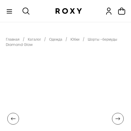
КОЛЛЕКЦИИ
Главная
Каталог
Одежда
Юбки
Шорты -бермуды
НОВИНКИ
Diamond Glow
РАСПРОДАЖА
ОДЕЖДА
ОБУВЬ
СНОУБОРД
СЕРФИНГ
ФИТНЕС
ПЛЯЖНАЯ ОДЕЖДА
АКСЕССУАРЫ
ДЕТЯМ