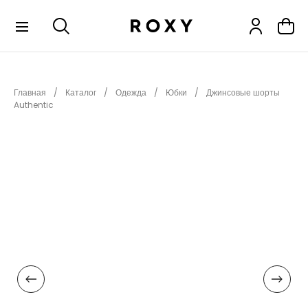
КОЛЛЕКЦИИ
Главная
Каталог
Одежда
Юбки
Джинсовые шорты
НОВИНКИ
Authentic
РАСПРОДАЖА
ОДЕЖДА
ОБУВЬ
СНОУБОРД
СЕРФИНГ
ФИТНЕС
ПЛЯЖНАЯ ОДЕЖДА
АКСЕССУАРЫ
ДЕТЯМ