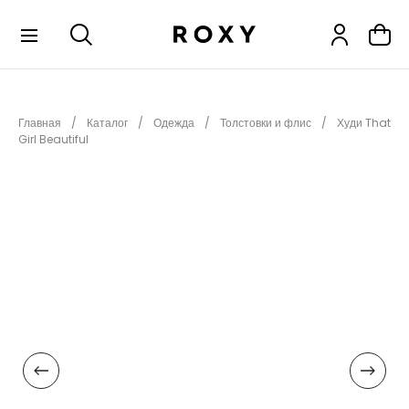
КОЛЛЕКЦИИ
Главная
Каталог
Одежда
Толстовки и флис
Худи That
НОВИНКИ
Girl Beautiful
РАСПРОДАЖА
ОДЕЖДА
ОБУВЬ
СНОУБОРД
СЕРФИНГ
ФИТНЕС
ПЛЯЖНАЯ ОДЕЖДА
АКСЕССУАРЫ
ДЕТЯМ