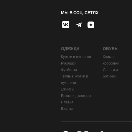
МЫ В СОЦ. СЕТЯХ
ОДЕЖДА
ОБУВЬ
Куртки и ветровки
Кеды и
Рубашки
кроссовки
Футболки
Сапоги и
Теплые куртки и
ботинки
пуховики
Джинсы
Брюки и джоггеры
Платья
Шорты