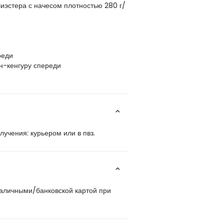
лиэстера с начесом плотностью 280 г/
реди
н-кенгуру спереди
учения: курьером или в пвз.
наличными/банковской картой при