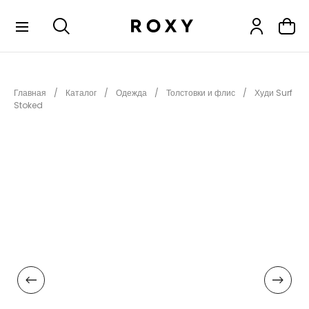
КОЛЛЕКЦИИ
Главная
Каталог
Одежда
Толстовки и флис
Худи Surf
НОВИНКИ
Stoked
РАСПРОДАЖА
ОДЕЖДА
ОБУВЬ
СНОУБОРД
СЕРФИНГ
ФИТНЕС
ПЛЯЖНАЯ ОДЕЖДА
АКСЕССУАРЫ
ДЕТЯМ