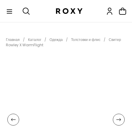
КОЛЛЕКЦИИ
Главная
Каталог
Одежда
Толстовки и флис
Свитер
НОВИНКИ
Rowley X WarmFlight
РАСПРОДАЖА
ОДЕЖДА
ОБУВЬ
СНОУБОРД
СЕРФИНГ
ФИТНЕС
ПЛЯЖНАЯ ОДЕЖДА
АКСЕССУАРЫ
ДЕТЯМ