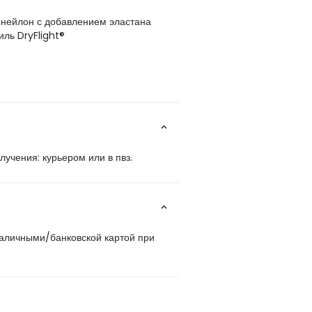
нейлон с добавлением эластана
ль DryFlight®
учения: курьером или в пвз.
наличными/банковской картой при