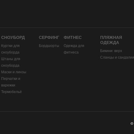
СНОУБОРД
СЕРФИНГ
ФИТНЕС
ПЛЯЖНАЯ
ОДЕЖДА
Куртки для
Бордшорты
Одежда для
Бикини: верх
сноуборда
фитнеса
Сланцы и сандали
Штаны для
сноуборда
Маски и линзы
Перчатки и
варежки
Термобельё
©