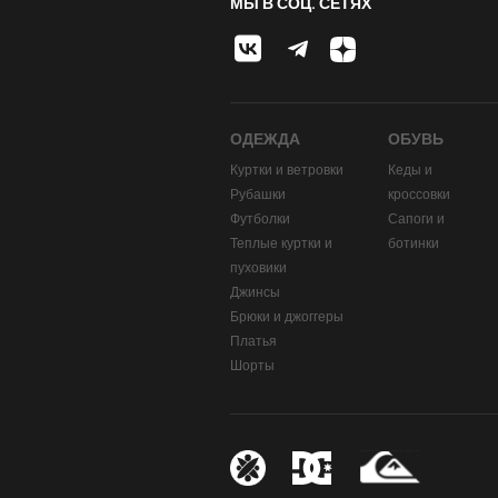
МЫ В СОЦ. СЕТЯХ
ОДЕЖДА
ОБУВЬ
Куртки и ветровки
Кеды и
Рубашки
кроссовки
Футболки
Сапоги и
Теплые куртки и
ботинки
пуховики
Джинсы
Брюки и джоггеры
Платья
Шорты