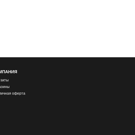
МПАНИЯ
такты
азины
личная оферта