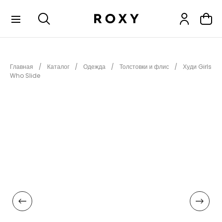
КОЛЛЕКЦИИ
Главная
Каталог
Одежда
Толстовки и флис
Худи Girls
НОВИНКИ
Who Slide
РАСПРОДАЖА
ОДЕЖДА
ОБУВЬ
СНОУБОРД
СЕРФИНГ
ФИТНЕС
ПЛЯЖНАЯ ОДЕЖДА
АКСЕССУАРЫ
ДЕТЯМ