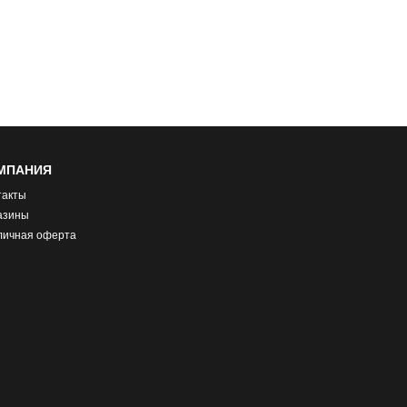
МПАНИЯ
такты
азины
личная оферта