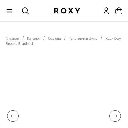
КОЛЛЕКЦИИ
Главная
Каталог
Одежда
Толстовки и флис
Худи Day
НОВИНКИ
Breaks Brushed
РАСПРОДАЖА
ОДЕЖДА
ОБУВЬ
СНОУБОРД
СЕРФИНГ
ФИТНЕС
ПЛЯЖНАЯ ОДЕЖДА
АКСЕССУАРЫ
ДЕТЯМ