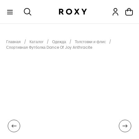
КОЛЛЕКЦИИ
Главная
Каталог
Одежда
Толстовки и флис
НОВИНКИ
Спортивная Футболка Dance Of Joy Anthracite
РАСПРОДАЖА
ОДЕЖДА
ОБУВЬ
СНОУБОРД
СЕРФИНГ
ФИТНЕС
ПЛЯЖНАЯ ОДЕЖДА
АКСЕССУАРЫ
ДЕТЯМ