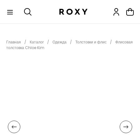
КОЛЛЕКЦИИ
Главная
Каталог
Одежда
Толстовки и флис
Флисовая
НОВИНКИ
толстовка Chloe Kim
РАСПРОДАЖА
ОДЕЖДА
ОБУВЬ
СНОУБОРД
СЕРФИНГ
ФИТНЕС
ПЛЯЖНАЯ ОДЕЖДА
АКСЕССУАРЫ
ДЕТЯМ