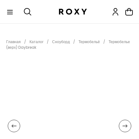
КОЛЛЕКЦИИ
Главная
Каталог
Сноуборд
Термобельё
Термобелье
НОВИНКИ
(верх) Daybreak
РАСПРОДАЖА
ОДЕЖДА
ОБУВЬ
СНОУБОРД
СЕРФИНГ
ФИТНЕС
ПЛЯЖНАЯ ОДЕЖДА
АКСЕССУАРЫ
ДЕТЯМ