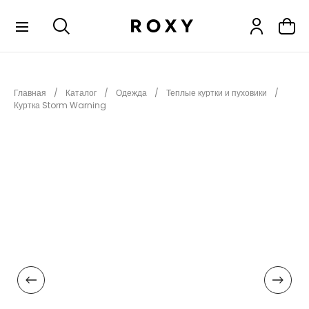
КОЛЛЕКЦИИ
Главная
Каталог
Одежда
Теплые куртки и пуховики
НОВИНКИ
Куртка Storm Warning
РАСПРОДАЖА
ОДЕЖДА
ОБУВЬ
СНОУБОРД
СЕРФИНГ
ФИТНЕС
ПЛЯЖНАЯ ОДЕЖДА
АКСЕССУАРЫ
ДЕТЯМ