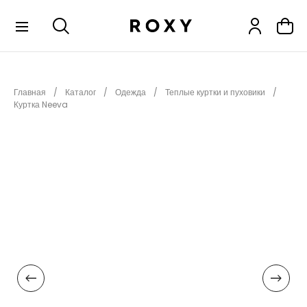
КОЛЛЕКЦИИ
Главная
Каталог
Одежда
Теплые куртки и пуховики
НОВИНКИ
Куртка Neeva
РАСПРОДАЖА
ОДЕЖДА
ОБУВЬ
СНОУБОРД
СЕРФИНГ
ФИТНЕС
ПЛЯЖНАЯ ОДЕЖДА
АКСЕССУАРЫ
ДЕТЯМ