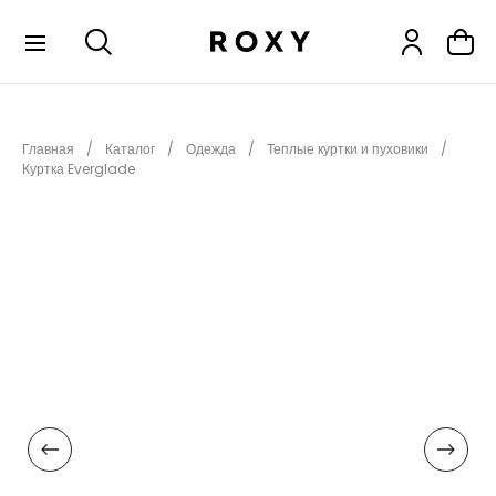
КОЛЛЕКЦИИ
Главная
Каталог
Одежда
Теплые куртки и пуховики
НОВИНКИ
Куртка Everglade
РАСПРОДАЖА
ОДЕЖДА
ОБУВЬ
СНОУБОРД
СЕРФИНГ
ФИТНЕС
ПЛЯЖНАЯ ОДЕЖДА
АКСЕССУАРЫ
ДЕТЯМ