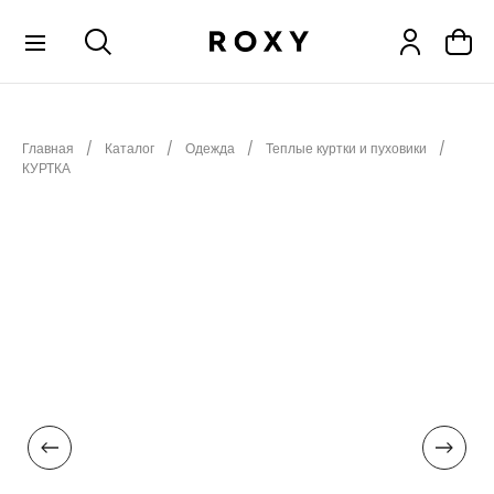
КОЛЛЕКЦИИ
Главная
Каталог
Одежда
Теплые куртки и пуховики
НОВИНКИ
КУРТКА
РАСПРОДАЖА
ОДЕЖДА
ОБУВЬ
СНОУБОРД
СЕРФИНГ
ФИТНЕС
ПЛЯЖНАЯ ОДЕЖДА
АКСЕССУАРЫ
ДЕТЯМ