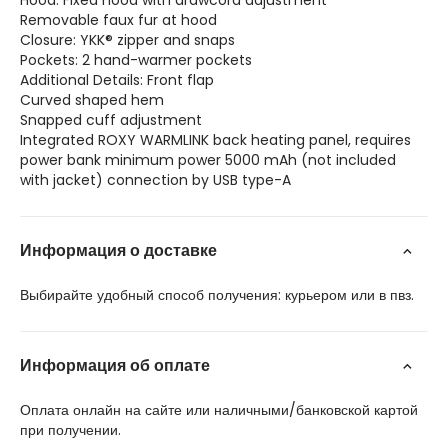
Hood: Fixed hood with drawcord adjustment
Removable faux fur at hood
Closure: YKK® zipper and snaps
Pockets: 2 hand-warmer pockets
Additional Details: Front flap
Curved shaped hem
Snapped cuff adjustment
Integrated ROXY WARMLINK back heating panel, requires
power bank minimum power 5000 mAh (not included
with jacket) connection by USB type-A
Информация о доставке
Выбирайте удобный способ получения: курьером или в пвз.
Информация об оплате
Оплата онлайн на сайте или наличными/банковской картой
при получении.