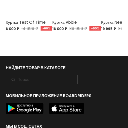
Куртка Test Of Time
Куртка Abbie
Куртка Neeva
14 999 ₽
39 999 ₽
39 9
6 000 ₽
-60%
16 000 ₽
-60%
19 995 ₽
НАЙДИТЕ ТОВАР В КАТАЛОГЕ
МОБИЛЬНОЕ ПРИЛОЖЕНИЕ BOARDRIDERS
МЫ В СОЦ. СЕТЯХ