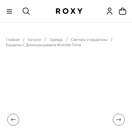
КОЛЛЕКЦИИ
Главная
Каталог
Одежда
Свитеры и кардиганы
НОВИНКИ
Кардиган С Длинным рукавом Wonder Time
РАСПРОДАЖА
ОДЕЖДА
ОБУВЬ
СНОУБОРД
СЕРФИНГ
ФИТНЕС
ПЛЯЖНАЯ ОДЕЖДА
АКСЕССУАРЫ
ДЕТЯМ