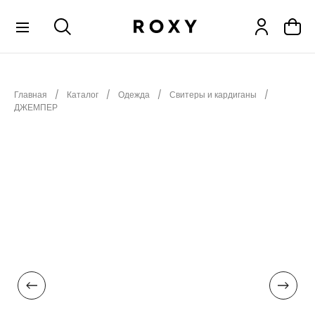
КОЛЛЕКЦИИ
Главная
Каталог
Одежда
Свитеры и кардиганы
НОВИНКИ
ДЖЕМПЕР
РАСПРОДАЖА
ОДЕЖДА
ОБУВЬ
СНОУБОРД
СЕРФИНГ
ФИТНЕС
ПЛЯЖНАЯ ОДЕЖДА
АКСЕССУАРЫ
ДЕТЯМ