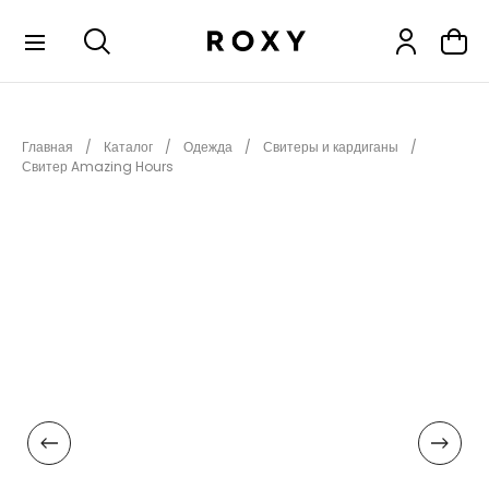
КОЛЛЕКЦИИ
Главная
Каталог
Одежда
Свитеры и кардиганы
НОВИНКИ
Свитер Amazing Hours
РАСПРОДАЖА
ОДЕЖДА
ОБУВЬ
СНОУБОРД
СЕРФИНГ
ФИТНЕС
ПЛЯЖНАЯ ОДЕЖДА
АКСЕССУАРЫ
ДЕТЯМ