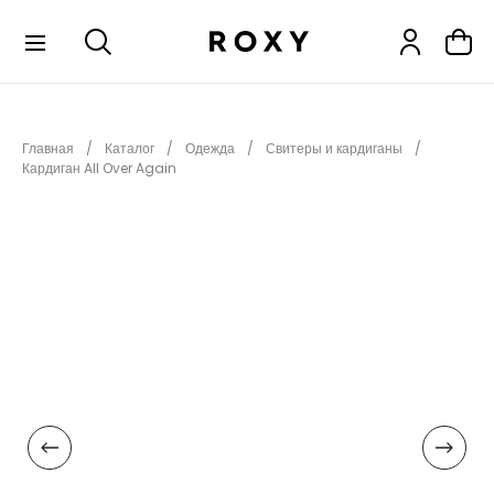
КОЛЛЕКЦИИ
Главная
Каталог
Одежда
Свитеры и кардиганы
НОВИНКИ
Кардиган All Over Again
РАСПРОДАЖА
ОДЕЖДА
ОБУВЬ
СНОУБОРД
СЕРФИНГ
ФИТНЕС
ПЛЯЖНАЯ ОДЕЖДА
АКСЕССУАРЫ
ДЕТЯМ