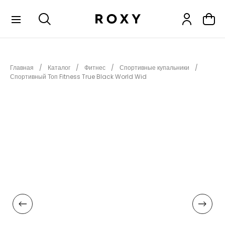
КОЛЛЕКЦИИ
Главная
Каталог
Фитнес
Спортивные купальники
НОВИНКИ
Спортивный Топ Fitness True Black World Wid
РАСПРОДАЖА
ОДЕЖДА
ОБУВЬ
СНОУБОРД
СЕРФИНГ
ФИТНЕС
ПЛЯЖНАЯ ОДЕЖДА
АКСЕССУАРЫ
ДЕТЯМ