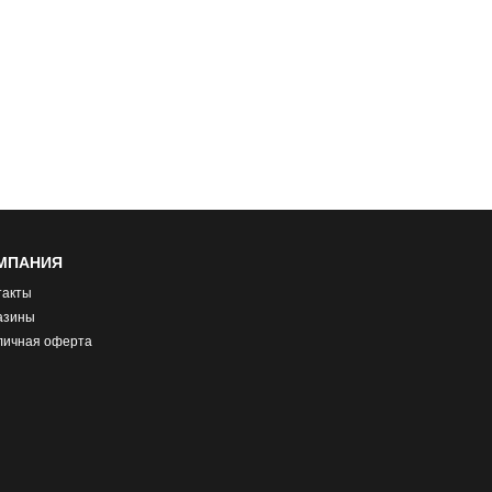
МПАНИЯ
такты
азины
личная оферта