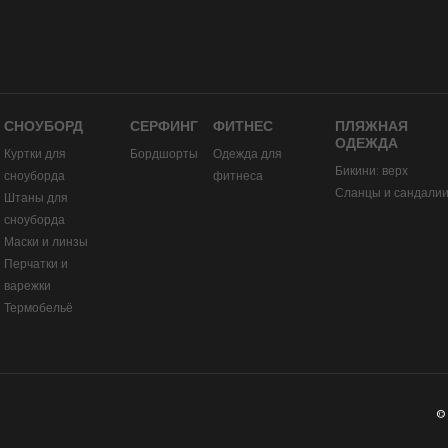
СНОУБОРД
СЕРФИНГ
ФИТНЕС
ПЛЯЖНАЯ
ОДЕЖДА
Куртки для
Бордшорты
Одежда для
Бикини: верх
сноуборда
фитнеса
Сланцы и сандали
Штаны для
сноуборда
Маски и линзы
Перчатки и
варежки
Термобельё
©