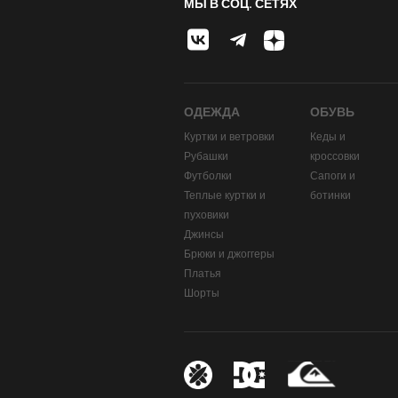
МЫ В СОЦ. СЕТЯХ
ОДЕЖДА
ОБУВЬ
Куртки и ветровки
Кеды и
Рубашки
кроссовки
Футболки
Сапоги и
Теплые куртки и
ботинки
пуховики
Джинсы
Брюки и джоггеры
Платья
Шорты