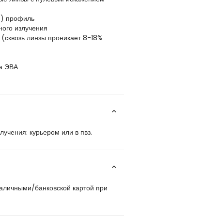
й) профиль
ного излучения
 (сквозь линзы проникает 8-18%
а ЭВА
учения: курьером или в пвз.
наличными/банковской картой при