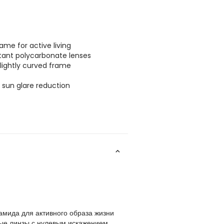
ame for active living
stant polycarbonate lenses
lightly curved frame
f sun glare reduction
амида для активного образа жизни
ые линзы с нулевым искажением