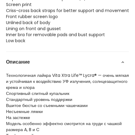
Screen print
Criss-cross back straps for better support and movement
Front rubber screen logo
Unlined back of body
Lining on front and gusset
Inner bra for removable pads and bust support
Low back
Описание
Технологичная лайкра Vita Xtra Life™ Lycra® — очень мягкая
и устойчивая к воздействию УФ излучения, солнцезащитного
крема и хлора
Спортивный слитный купальник
Стандартный уровень поддержки
Вшитое бюстье со съемными чашечками
Несъемные лямки
На застежке
Модель особенно эффектно смотрится на груди с чашкой
размера A, B и C