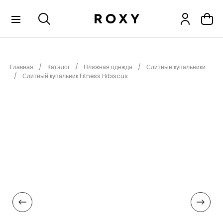
КОЛЛЕКЦИИ
Главная
Каталог
Пляжная одежда
Слитные купальники
НОВИНКИ
Слитный купальник Fitness Hibiscus
РАСПРОДАЖА
ОДЕЖДА
ОБУВЬ
СНОУБОРД
СЕРФИНГ
ФИТНЕС
ПЛЯЖНАЯ ОДЕЖДА
АКСЕССУАРЫ
ДЕТЯМ